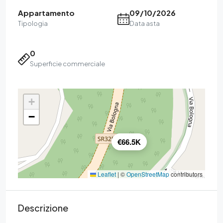
Appartamento
09/10/2026
Tipologia
Data asta
0
Superficie commerciale
+
−
€66.5K
Leaflet
|
©
OpenStreetMap
contributors
Descrizione