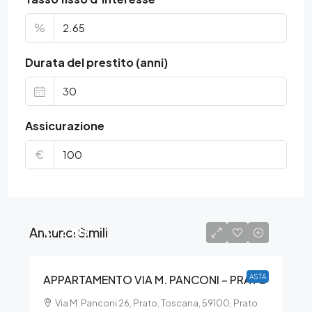
%
Durata del prestito (anni)
Assicurazione
€
Annunci Simili
€72.813
APPARTAMENTO VIA M. PANCONI – PRATO
ASTA
Via M. Panconi 26, Prato, Toscana, 59100, Prato