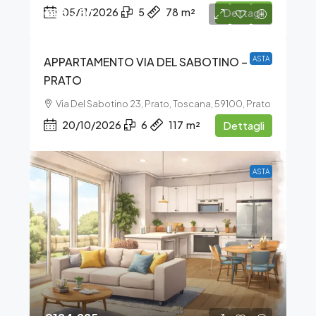
€98.250
05/11/2026
5
78
m²
Dettagli
APPARTAMENTO VIA DEL SABOTINO –
ASTA
PRATO
Via Del Sabotino 23, Prato, Toscana, 59100, Prato
20/10/2026
6
117
m²
Dettagli
ASTA