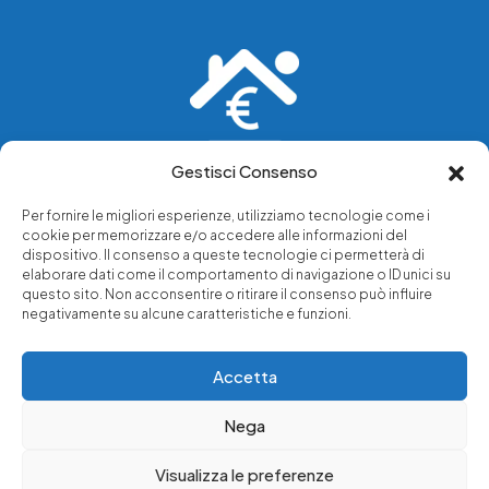
Gestisci Consenso
Vediamo soluzioni dove tu vedi problemi.
Per fornire le migliori esperienze, utilizziamo tecnologie come i
cookie per memorizzare e/o accedere alle informazioni del
Chi siamo
dispositivo. Il consenso a queste tecnologie ci permetterà di
elaborare dati come il comportamento di navigazione o ID unici su
Servizi di tutela legale
questo sito. Non acconsentire o ritirare il consenso può influire
Notizie e approfondimenti
negativamente su alcune caratteristiche e funzioni.
Richiedi una consulenza
Accetta
Nega
© 2025 - Copyright © Luffarelli Aste Immobiliari srl - P.IVA
14571101006 - Tutti i diritti riservati
Visualizza le preferenze