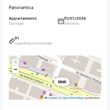
Panoramica
Appartamento
31/07/2026
Tipologia
Data asta
91
Superficie commerciale
+
−
€84K
Leaflet
|
©
OpenStreetMap
contributors