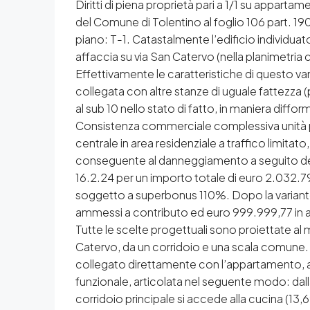
Diritti di piena proprietà pari a 1/1 su apparta
del Comune di Tolentino al foglio 106 part. 190
piano: T-1. Catastalmente l’edificio individuat
affaccia su via San Catervo (nella planimetria 
Effettivamente le caratteristiche di questo vano
collegata con altre stanze di uguale fattezza (
al sub 10 nello stato di fatto, in maniera diff
Consistenza commerciale complessiva unità 
centrale in area residenziale a traffico limit
conseguente al danneggiamento a seguito del s
16.2.24 per un importo totale di euro 2.032.7
soggetto a superbonus 110%. Dopo la variant
ammessi a contributo ed euro 999.999,77 in 
Tutte le scelte progettuali sono proiettate al
Catervo, da un corridoio e una scala comune. 
collegato direttamente con l’appartamento, ad
funzionale, articolata nel seguente modo: dall
corridoio principale si accede alla cucina (13