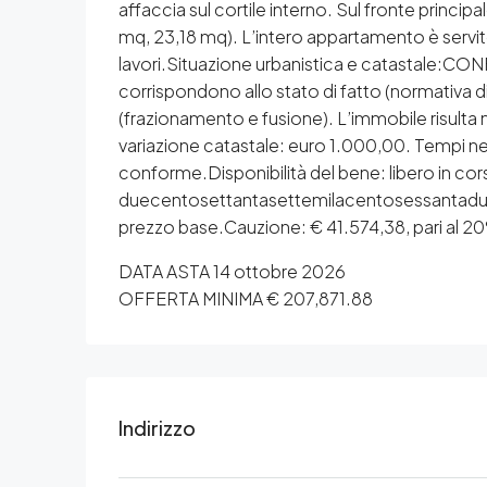
affaccia sul cortile interno. Sul fronte princip
mq, 23,18 mq). L’intero appartamento è servito
lavori.Situazione urbanistica e catastale:CON
corrispondono allo stato di fatto (normativa 
(frazionamento e fusione). L’immobile risulta n
variazione catastale: euro 1.000,00. Tempi n
conforme.Disponibilità del bene: libero in co
duecentosettantasettemilacentosessantadue/
prezzo base.Cauzione: € 41.574,38, pari al 20
DATA ASTA 14 ottobre 2026
OFFERTA MINIMA € 207,871.88
Indirizzo