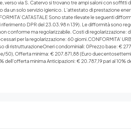
ale, verso via S. Catervo si trovano tre ampi saloni con soffitt
 da un solo servizio igienico. L’attestato di prestazione ener
FORMITA’ CATASTALE Sono state rilevate le seguenti difformit
di riferimento DPR del 23.03.98 n 139). Le difformità sono re
on conforme ma regolarizzabile. Costi di regolarizzazione: dir
ecessari per la regolarizzazione: 60 giorni.CONFORMITA’ UR
rso di ristrutturazioneOneri condominiali: 0Prezzo base: € 27
50), Offerta minima: € 207.871,88 (Euro duecentosettemil
% dell’offerta minima Anticipazioni: € 20.787,19 pari al 10%