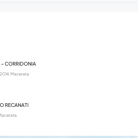
I – CORRIDONIA
 62014, Macerata
TO RECANATI
 Macerata