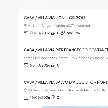
€554.585
CASA / VILLA VIA LIONI – CINGOLI
Via Lioni, Cingoli, Marche, 62011, Macerata
€28.266
30/10/2026
0
8861
m²
CASA / VILLA VIA PIER FRANCESCO COSTANT
Via Pier Francesco Costanti 11/a, Corridonia, Marche,
€9.000
20/10/2026
0
CASA / VILLA VIA SALVO D’ACQUISTO – POR
Via Salvo D'Acquisto, Porto Recanati, Marche, 62017,
15/09/2026
0