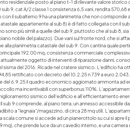
mento residenziale posto al piano t-1 di rilevante valore storic
 sub 9, cat A/2 classe 1 consistenza 6,5 vani, rendita 570,68 e
o con il subalterno 9 ha una planimetria che non corrisponde al
catastale appartenente al sub 8) è di fatto collegata con il su
 sono più simili a quelle del sub 9, piuttosto che al sub 8, sia
piano nobile del palazzo). Due vani sul fronte nord, che si af
orme alla planimetria catastale del sub 9. Con cantina quale pe
principale 192.00 mq, consistenza commerciale complessiva
ato, attualmente oggetto di interventi di riparazione danni, c
isma del 2016. Ricade nel cratere sismico. L’edificio ha ott
94,85 rettificato con decreto del 10.2.25 n 739 a euro 2.043
e del 6.9.25 il quadro economico aggiornato ammonta ad e
accollo ma incentivabili con superbonus 110%. L’appartamen
 miglioramento sismico dell’edificio e all’efficientamento ene
Il sub 9 comprende, al piano terra, un annesso accessibile 
ibito a “legnaia”/magazzino, di circa 28 mq utili. L’apparta
a scala comune si accede ad un pianerottolo su cui si apre i
,69 mq), che prende luce da un cavedio interno, e una camera 