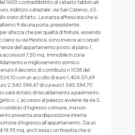
o del 1600 contraddistinto al catasto fabbricati
uro, indirizzo catastale: via San Catervo, 63,
lo stato di fatto. La stanza affrescata che si
balterno 9 da una porta, preesistente.
 per altezza che per qualità di finiture, essendo
facciano su via Mestica, sono invece accorpati
rtinenza dell’appartamento posto al piano 1.
 accessori 7,50 mq. Immobile in zona
onsolidamento e miglioramento sismico
enuto il decreto di contributo n 1038 del
.524,10 con un accollo di euro 1.404.511,69
uro 2.540.594,47 di cui euro1.540.594,70
to sarà dotato di riscaldamento a pavimento.
rgetico. L’accesso al palazzo avviene da via S.
dal corridoio d’ingresso comune, ma non
mento presenta una disposizione interna
l portone d’ingresso all’appartamento. Da un
di 19,95 mq, anch’essa con finestra che si