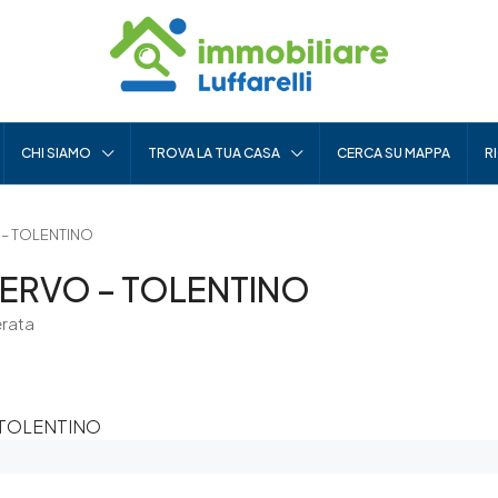
CHI SIAMO
TROVA LA TUA CASA
CERCA SU MAPPA
R
O – TOLENTINO
ATERVO – TOLENTINO
erata