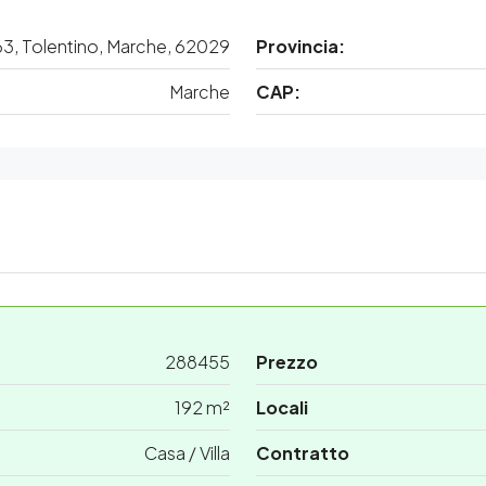
63, Tolentino, Marche, 62029
Provincia:
Marche
CAP:
288455
Prezzo
192 m²
Locali
Casa / Villa
Contratto