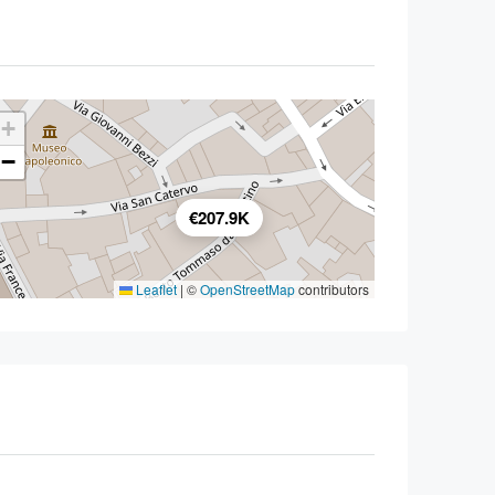
+
−
€207.9K
Leaflet
|
©
OpenStreetMap
contributors