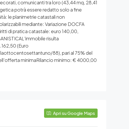
i decorati, comunicanti tra loro (43,44 mq, 28,41
getica potrà essere redatto solo a fine
à: le planimetrie catastali non
golarizzabili mediante: Variazione DOCFA
itti di pratica catastale: euro 140,00,
BANISTICAL’immobile risulta
7.162,50 (Euro
aottocentosettantuno/88), pari al 75% del
 dell’offerta minimaRilancio minimo: € 4000,00
Apri su Google Maps