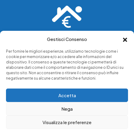
Gestisci Consenso
Vediamo soluzioni dove tu vedi problemi.
Per fornire le migliori esperienze, utilizziamo tecnologie come i
cookie per memorizzare e/o accedere alle informazioni del
Chi siamo
dispositivo. Il consenso a queste tecnologie ci permetterà di
elaborare dati come il comportamento di navigazione o ID unici su
Servizi di tutela legale
questo sito. Non acconsentire o ritirare il consenso può influire
Notizie e approfondimenti
negativamente su alcune caratteristiche e funzioni.
Richiedi una consulenza
Accetta
Nega
© 2025 - Copyright © Luffarelli Aste Immobiliari srl - P.IVA
14571101006 - Tutti i diritti riservati
Visualizza le preferenze