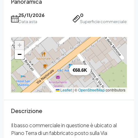
Panoramica
25/11/2026
0
Data asta
Superficie commerciale
+
−
€68.6K
Leaflet
|
©
OpenStreetMap
contributors
Descrizione
Il basso commerciale in questione è ubicato al
Piano Terra di un fabbricato posto sulla Via