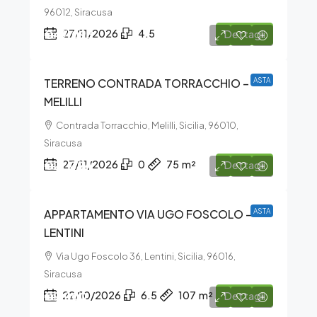
96012, Siracusa
€47.093
27/11/2026
4.5
Dettagli
TERRENO CONTRADA TORRACCHIO –
ASTA
MELILLI
Contrada Torracchio, Melilli, Sicilia, 96010,
Siracusa
€21.094
27/11/2026
0
75
m²
Dettagli
APPARTAMENTO VIA UGO FOSCOLO –
ASTA
LENTINI
Via Ugo Foscolo 36, Lentini, Sicilia, 96016,
Siracusa
€9.000
22/10/2026
6.5
107
m²
Dettagli