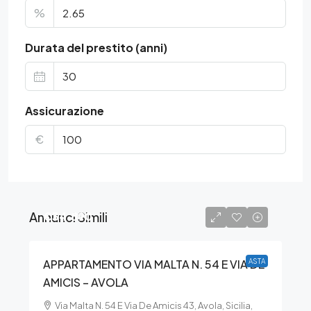
%
Durata del prestito (anni)
Assicurazione
€
Annunci Simili
€34.890
APPARTAMENTO VIA MALTA N. 54 E VIA DE
ASTA
AMICIS – AVOLA
Via Malta N. 54 E Via De Amicis 43, Avola, Sicilia,