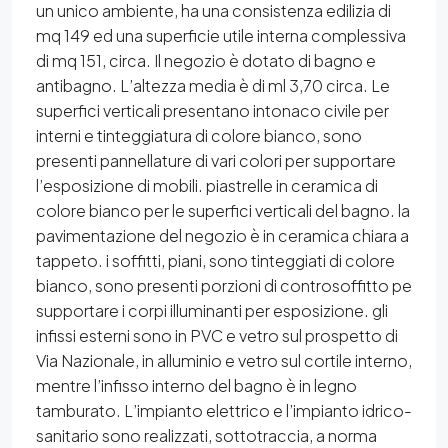
un unico ambiente, ha una consistenza edilizia di
mq 149 ed una superficie utile interna complessiva
di mq 151, circa. Il negozio è dotato di bagno e
antibagno. L’altezza media è di ml 3,70 circa. Le
superfici verticali presentano intonaco civile per
interni e tinteggiatura di colore bianco, sono
presenti pannellature di vari colori per supportare
l’esposizione di mobili. piastrelle in ceramica di
colore bianco per le superfici verticali del bagno. la
pavimentazione del negozio è in ceramica chiara a
tappeto. i soffitti, piani, sono tinteggiati di colore
bianco, sono presenti porzioni di controsoffitto pe
supportare i corpi illuminanti per esposizione. gli
infissi esterni sono in PVC e vetro sul prospetto di
Via Nazionale, in alluminio e vetro sul cortile interno,
mentre l’infisso interno del bagno è in legno
tamburato. L’impianto elettrico e l’impianto idrico-
sanitario sono realizzati, sottotraccia, a norma