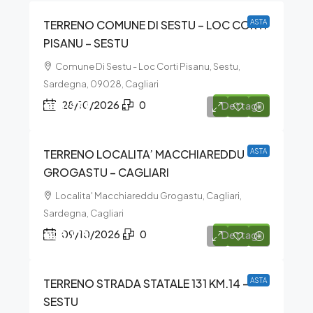
TERRENO COMUNE DI SESTU – LOC CORTI
ASTA
PISANU – SESTU
Comune Di Sestu - Loc Corti Pisanu, Sestu,
Sardegna, 09028, Cagliari
€10.939
28/10/2026
0
Dettagli
TERRENO LOCALITA’ MACCHIAREDDU
ASTA
GROGASTU – CAGLIARI
Localita' Macchiareddu Grogastu, Cagliari,
Sardegna, Cagliari
€23.175
09/10/2026
0
Dettagli
TERRENO STRADA STATALE 131 KM.14 –
ASTA
SESTU