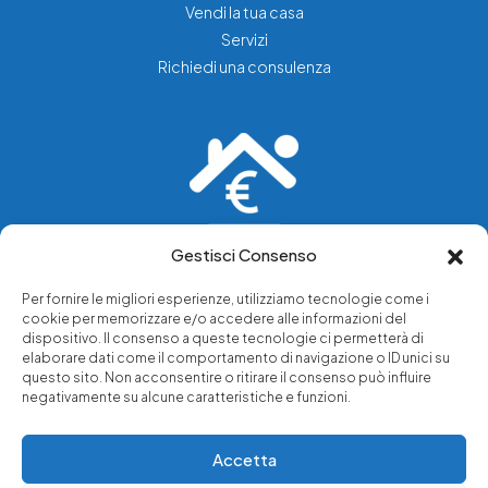
Vendi la tua casa
Servizi
Richiedi una consulenza
Gestisci Consenso
Vediamo soluzioni dove tu vedi problemi.
Per fornire le migliori esperienze, utilizziamo tecnologie come i
cookie per memorizzare e/o accedere alle informazioni del
Chi siamo
dispositivo. Il consenso a queste tecnologie ci permetterà di
elaborare dati come il comportamento di navigazione o ID unici su
Servizi di tutela legale
questo sito. Non acconsentire o ritirare il consenso può influire
Notizie e approfondimenti
negativamente su alcune caratteristiche e funzioni.
Richiedi una consulenza
Accetta