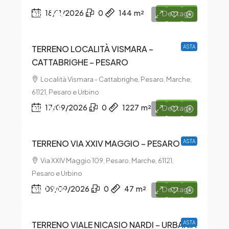
€81.144
18/11/2026
0
144
m²
Dettagli
TERRENO LOCALITÀ VISMARA –
ASTA
CATTABRIGHE – PESARO
Località Vismara - Cattabrighe, Pesaro, Marche,
61121, Pesaro e Urbino
€2.862
17/09/2026
0
1227
m²
Dettagli
TERRENO VIA XXIV MAGGIO – PESARO
ASTA
Via XXIV Maggio 109, Pesaro, Marche, 61121,
Pesaro e Urbino
€92.100
09/09/2026
0
47
m²
Dettagli
TERRENO VIALE NICASIO NARDI – URBANIA
ASTA