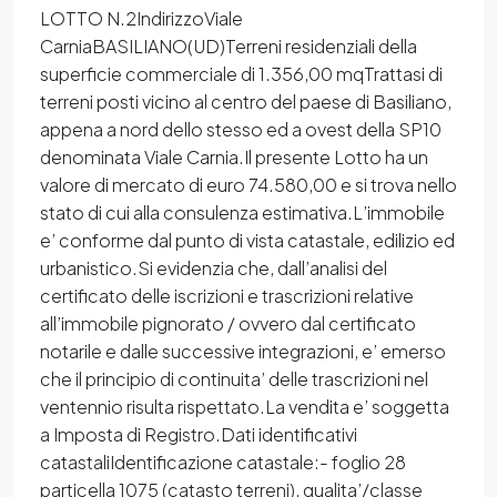
LOTTO N.2IndirizzoViale
CarniaBASILIANO(UD)Terreni residenziali della
superficie commerciale di 1.356,00 mqTrattasi di
terreni posti vicino al centro del paese di Basiliano,
appena a nord dello stesso ed a ovest della SP10
denominata Viale Carnia.Il presente Lotto ha un
valore di mercato di euro 74.580,00 e si trova nello
stato di cui alla consulenza estimativa.L’immobile
e’ conforme dal punto di vista catastale, edilizio ed
urbanistico.Si evidenzia che, dall’analisi del
certificato delle iscrizioni e trascrizioni relative
all’immobile pignorato / ovvero dal certificato
notarile e dalle successive integrazioni, e’ emerso
che il principio di continuita’ delle trascrizioni nel
ventennio risulta rispettato.La vendita e’ soggetta
a Imposta di Registro.Dati identificativi
catastaliIdentificazione catastale:- foglio 28
particella 1075 (catasto terreni), qualita’/classe